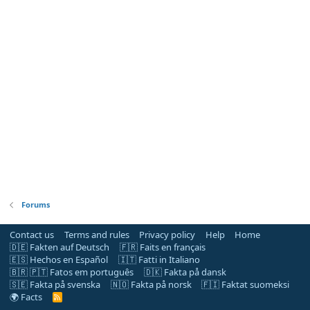
Forums
Contact us
Terms and rules
Privacy policy
Help
Home
🇩🇪 Fakten auf Deutsch
🇫🇷 Faits en français
🇪🇸 Hechos en Español
🇮🇹 Fatti in Italiano
🇧🇷 🇵🇹 Fatos em português
🇩🇰 Fakta på dansk
🇸🇪 Fakta på svenska
🇳🇴 Fakta på norsk
🇫🇮 Faktat suomeksi
🌍 Facts
R
S