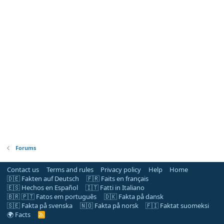
Forums
Contact us
Terms and rules
Privacy policy
Help
Home
🇩🇪 Fakten auf Deutsch
🇫🇷 Faits en français
🇪🇸 Hechos en Español
🇮🇹 Fatti in Italiano
🇧🇷 🇵🇹 Fatos em português
🇩🇰 Fakta på dansk
🇸🇪 Fakta på svenska
🇳🇴 Fakta på norsk
🇫🇮 Faktat suomeksi
🌍 Facts
R
S