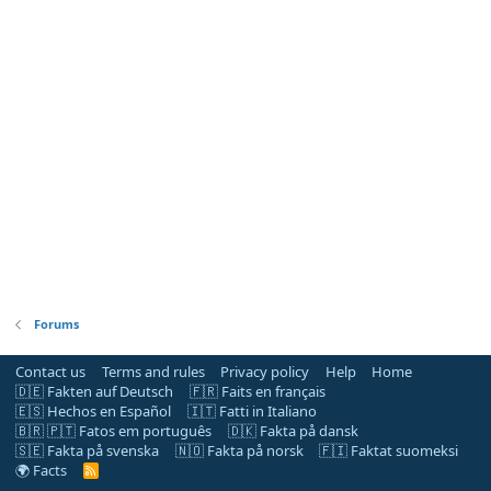
Forums
Contact us
Terms and rules
Privacy policy
Help
Home
🇩🇪 Fakten auf Deutsch
🇫🇷 Faits en français
🇪🇸 Hechos en Español
🇮🇹 Fatti in Italiano
🇧🇷 🇵🇹 Fatos em português
🇩🇰 Fakta på dansk
🇸🇪 Fakta på svenska
🇳🇴 Fakta på norsk
🇫🇮 Faktat suomeksi
🌍 Facts
R
S