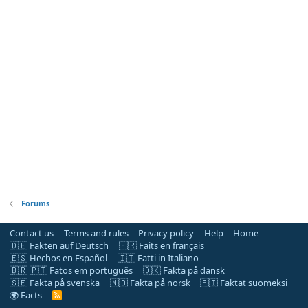
Forums
Contact us
Terms and rules
Privacy policy
Help
Home
🇩🇪 Fakten auf Deutsch
🇫🇷 Faits en français
🇪🇸 Hechos en Español
🇮🇹 Fatti in Italiano
🇧🇷 🇵🇹 Fatos em português
🇩🇰 Fakta på dansk
🇸🇪 Fakta på svenska
🇳🇴 Fakta på norsk
🇫🇮 Faktat suomeksi
🌍 Facts
R
S