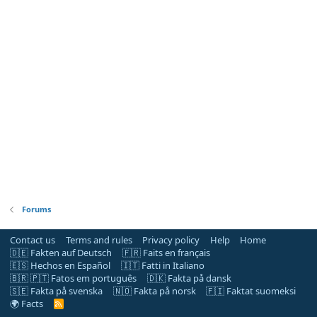
Forums
Contact us
Terms and rules
Privacy policy
Help
Home
🇩🇪 Fakten auf Deutsch
🇫🇷 Faits en français
🇪🇸 Hechos en Español
🇮🇹 Fatti in Italiano
🇧🇷 🇵🇹 Fatos em português
🇩🇰 Fakta på dansk
🇸🇪 Fakta på svenska
🇳🇴 Fakta på norsk
🇫🇮 Faktat suomeksi
🌍 Facts
R
S