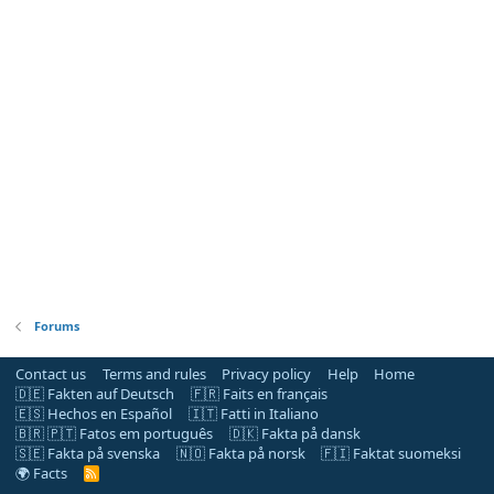
Forums
Contact us
Terms and rules
Privacy policy
Help
Home
🇩🇪 Fakten auf Deutsch
🇫🇷 Faits en français
🇪🇸 Hechos en Español
🇮🇹 Fatti in Italiano
🇧🇷 🇵🇹 Fatos em português
🇩🇰 Fakta på dansk
🇸🇪 Fakta på svenska
🇳🇴 Fakta på norsk
🇫🇮 Faktat suomeksi
🌍 Facts
R
S