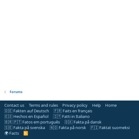
Forums
Contact us
Terms and rules
Privacy policy
Help
Home
🇩🇪 Fakten auf Deutsch
🇫🇷 Faits en français
🇪🇸 Hechos en Español
🇮🇹 Fatti in Italiano
🇧🇷 🇵🇹 Fatos em português
🇩🇰 Fakta på dansk
🇸🇪 Fakta på svenska
🇳🇴 Fakta på norsk
🇫🇮 Faktat suomeksi
🌍 Facts
R
S