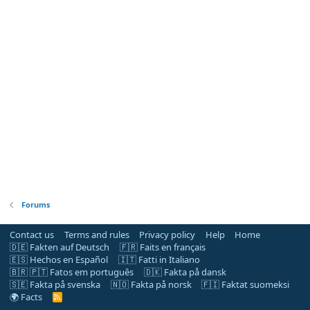
Forums
Contact us
Terms and rules
Privacy policy
Help
Home
🇩🇪 Fakten auf Deutsch
🇫🇷 Faits en français
🇪🇸 Hechos en Español
🇮🇹 Fatti in Italiano
🇧🇷 🇵🇹 Fatos em português
🇩🇰 Fakta på dansk
🇸🇪 Fakta på svenska
🇳🇴 Fakta på norsk
🇫🇮 Faktat suomeksi
🌍 Facts
R
S