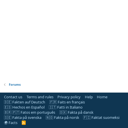
Forums
Contact us
Terms and rules
Privacy policy
Help
Home
🇩🇪 Fakten auf Deutsch
🇫🇷 Faits en français
🇪🇸 Hechos en Español
🇮🇹 Fatti in Italiano
🇧🇷 🇵🇹 Fatos em português
🇩🇰 Fakta på dansk
🇸🇪 Fakta på svenska
🇳🇴 Fakta på norsk
🇫🇮 Faktat suomeksi
🌍 Facts
R
S