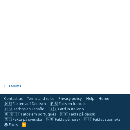
Forums
Contact us
Terms and rules
Privacy policy
Help
Home
🇩🇪 Fakten auf Deutsch
🇫🇷 Faits en français
🇪🇸 Hechos en Español
🇮🇹 Fatti in Italiano
🇧🇷 🇵🇹 Fatos em português
🇩🇰 Fakta på dansk
🇸🇪 Fakta på svenska
🇳🇴 Fakta på norsk
🇫🇮 Faktat suomeksi
🌍 Facts
R
S