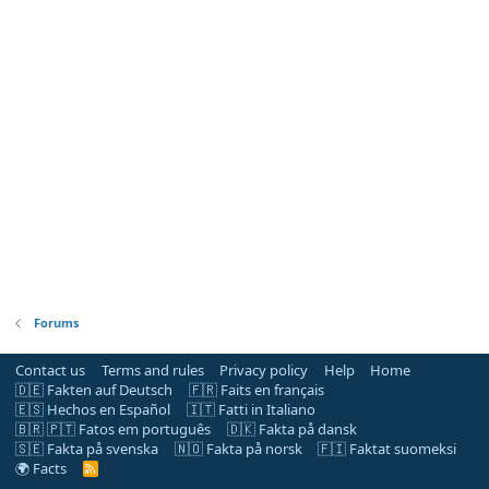
Forums
Contact us
Terms and rules
Privacy policy
Help
Home
🇩🇪 Fakten auf Deutsch
🇫🇷 Faits en français
🇪🇸 Hechos en Español
🇮🇹 Fatti in Italiano
🇧🇷 🇵🇹 Fatos em português
🇩🇰 Fakta på dansk
🇸🇪 Fakta på svenska
🇳🇴 Fakta på norsk
🇫🇮 Faktat suomeksi
🌍 Facts
R
S