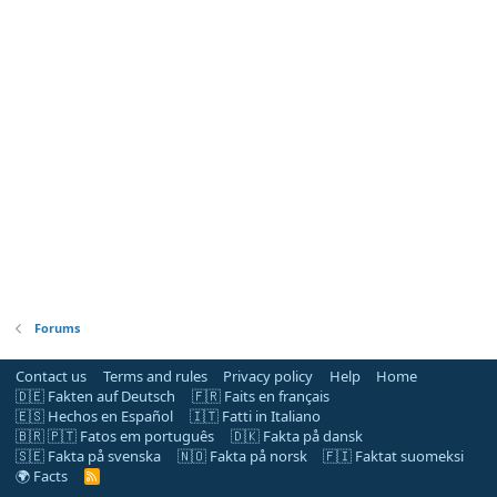
Forums
Contact us
Terms and rules
Privacy policy
Help
Home
🇩🇪 Fakten auf Deutsch
🇫🇷 Faits en français
🇪🇸 Hechos en Español
🇮🇹 Fatti in Italiano
🇧🇷 🇵🇹 Fatos em português
🇩🇰 Fakta på dansk
🇸🇪 Fakta på svenska
🇳🇴 Fakta på norsk
🇫🇮 Faktat suomeksi
🌍 Facts
R
S