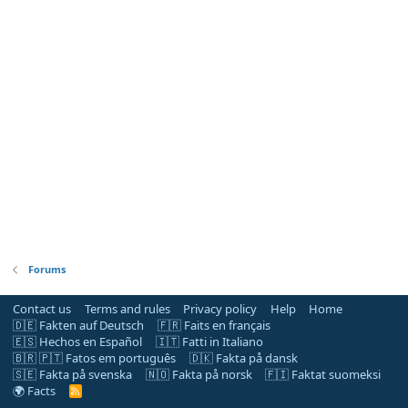
Forums
Contact us
Terms and rules
Privacy policy
Help
Home
🇩🇪 Fakten auf Deutsch
🇫🇷 Faits en français
🇪🇸 Hechos en Español
🇮🇹 Fatti in Italiano
🇧🇷 🇵🇹 Fatos em português
🇩🇰 Fakta på dansk
🇸🇪 Fakta på svenska
🇳🇴 Fakta på norsk
🇫🇮 Faktat suomeksi
🌍 Facts
R
S