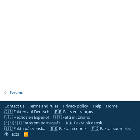
Forums
Contact us
Terms and rules
Privacy policy
Help
Home
🇩🇪 Fakten auf Deutsch
🇫🇷 Faits en français
🇪🇸 Hechos en Español
🇮🇹 Fatti in Italiano
🇧🇷 🇵🇹 Fatos em português
🇩🇰 Fakta på dansk
🇸🇪 Fakta på svenska
🇳🇴 Fakta på norsk
🇫🇮 Faktat suomeksi
🌍 Facts
R
S