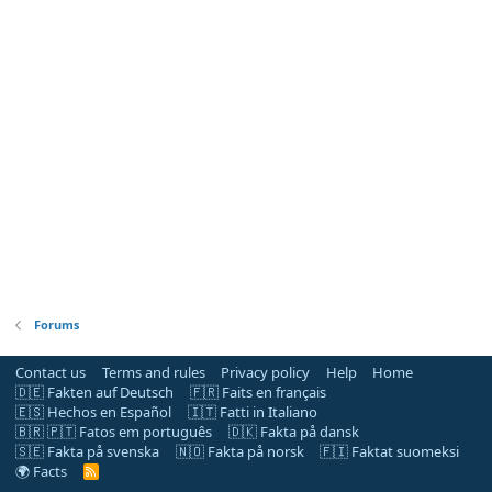
Forums
Contact us
Terms and rules
Privacy policy
Help
Home
🇩🇪 Fakten auf Deutsch
🇫🇷 Faits en français
🇪🇸 Hechos en Español
🇮🇹 Fatti in Italiano
🇧🇷 🇵🇹 Fatos em português
🇩🇰 Fakta på dansk
🇸🇪 Fakta på svenska
🇳🇴 Fakta på norsk
🇫🇮 Faktat suomeksi
🌍 Facts
R
S