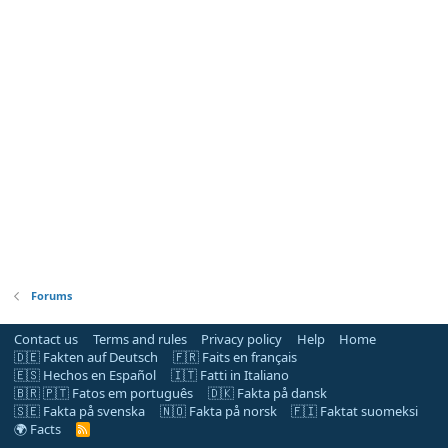
Forums
Contact us
Terms and rules
Privacy policy
Help
Home
🇩🇪 Fakten auf Deutsch
🇫🇷 Faits en français
🇪🇸 Hechos en Español
🇮🇹 Fatti in Italiano
🇧🇷 🇵🇹 Fatos em português
🇩🇰 Fakta på dansk
🇸🇪 Fakta på svenska
🇳🇴 Fakta på norsk
🇫🇮 Faktat suomeksi
🌍 Facts
R
S