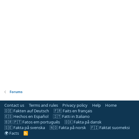
Forums
Contact us
Terms and rules
Privacy policy
Help
Home
🇩🇪 Fakten auf Deutsch
🇫🇷 Faits en français
🇪🇸 Hechos en Español
🇮🇹 Fatti in Italiano
🇧🇷 🇵🇹 Fatos em português
🇩🇰 Fakta på dansk
🇸🇪 Fakta på svenska
🇳🇴 Fakta på norsk
🇫🇮 Faktat suomeksi
🌍 Facts
R
S