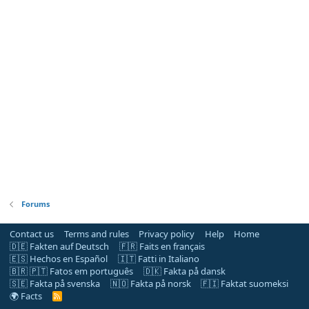
Forums
Contact us
Terms and rules
Privacy policy
Help
Home
🇩🇪 Fakten auf Deutsch
🇫🇷 Faits en français
🇪🇸 Hechos en Español
🇮🇹 Fatti in Italiano
🇧🇷 🇵🇹 Fatos em português
🇩🇰 Fakta på dansk
🇸🇪 Fakta på svenska
🇳🇴 Fakta på norsk
🇫🇮 Faktat suomeksi
🌍 Facts
R
S