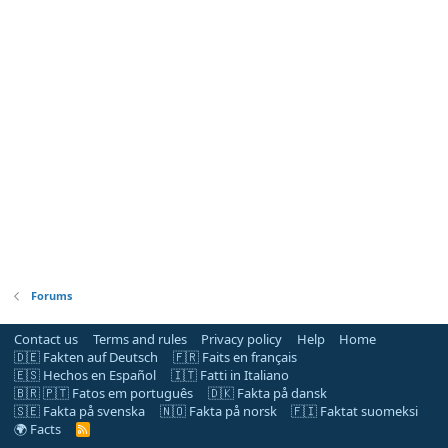
Forums
Contact us
Terms and rules
Privacy policy
Help
Home
🇩🇪 Fakten auf Deutsch
🇫🇷 Faits en français
🇪🇸 Hechos en Español
🇮🇹 Fatti in Italiano
🇧🇷 🇵🇹 Fatos em português
🇩🇰 Fakta på dansk
🇸🇪 Fakta på svenska
🇳🇴 Fakta på norsk
🇫🇮 Faktat suomeksi
🌍 Facts
R
S