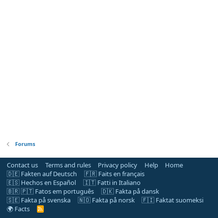
Forums
Contact us
Terms and rules
Privacy policy
Help
Home
🇩🇪 Fakten auf Deutsch
🇫🇷 Faits en français
🇪🇸 Hechos en Español
🇮🇹 Fatti in Italiano
🇧🇷 🇵🇹 Fatos em português
🇩🇰 Fakta på dansk
🇸🇪 Fakta på svenska
🇳🇴 Fakta på norsk
🇫🇮 Faktat suomeksi
🌍 Facts
R
S