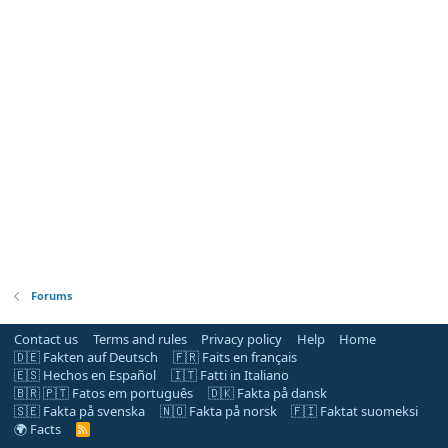
Forums
Contact us
Terms and rules
Privacy policy
Help
Home
🇩🇪 Fakten auf Deutsch
🇫🇷 Faits en français
🇪🇸 Hechos en Español
🇮🇹 Fatti in Italiano
🇧🇷 🇵🇹 Fatos em português
🇩🇰 Fakta på dansk
🇸🇪 Fakta på svenska
🇳🇴 Fakta på norsk
🇫🇮 Faktat suomeksi
🌍 Facts
R
S