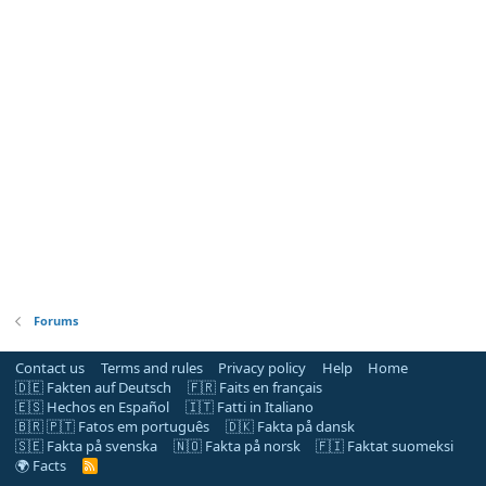
Forums
Contact us
Terms and rules
Privacy policy
Help
Home
🇩🇪 Fakten auf Deutsch
🇫🇷 Faits en français
🇪🇸 Hechos en Español
🇮🇹 Fatti in Italiano
🇧🇷 🇵🇹 Fatos em português
🇩🇰 Fakta på dansk
🇸🇪 Fakta på svenska
🇳🇴 Fakta på norsk
🇫🇮 Faktat suomeksi
🌍 Facts
R
S