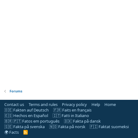
Forums
Contact us
Terms and rules
Privacy policy
Help
Home
🇩🇪 Fakten auf Deutsch
🇫🇷 Faits en français
🇪🇸 Hechos en Español
🇮🇹 Fatti in Italiano
🇧🇷 🇵🇹 Fatos em português
🇩🇰 Fakta på dansk
🇸🇪 Fakta på svenska
🇳🇴 Fakta på norsk
🇫🇮 Faktat suomeksi
🌍 Facts
R
S