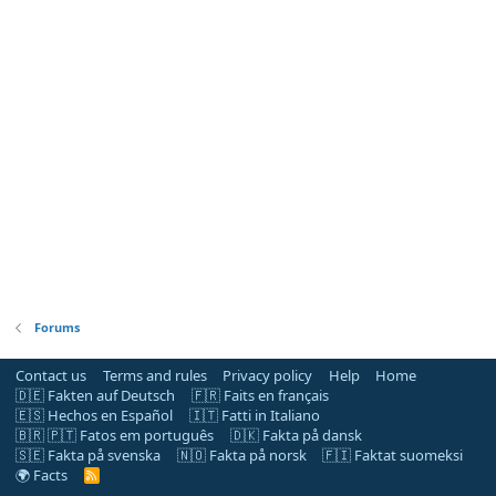
Forums
Contact us
Terms and rules
Privacy policy
Help
Home
🇩🇪 Fakten auf Deutsch
🇫🇷 Faits en français
🇪🇸 Hechos en Español
🇮🇹 Fatti in Italiano
🇧🇷 🇵🇹 Fatos em português
🇩🇰 Fakta på dansk
🇸🇪 Fakta på svenska
🇳🇴 Fakta på norsk
🇫🇮 Faktat suomeksi
🌍 Facts
R
S