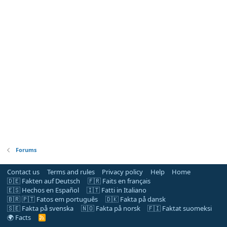
Forums
Contact us
Terms and rules
Privacy policy
Help
Home
🇩🇪 Fakten auf Deutsch
🇫🇷 Faits en français
🇪🇸 Hechos en Español
🇮🇹 Fatti in Italiano
🇧🇷 🇵🇹 Fatos em português
🇩🇰 Fakta på dansk
🇸🇪 Fakta på svenska
🇳🇴 Fakta på norsk
🇫🇮 Faktat suomeksi
🌍 Facts
R
S