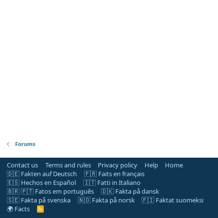
Forums
Contact us
Terms and rules
Privacy policy
Help
Home
🇩🇪 Fakten auf Deutsch
🇫🇷 Faits en français
🇪🇸 Hechos en Español
🇮🇹 Fatti in Italiano
🇧🇷 🇵🇹 Fatos em português
🇩🇰 Fakta på dansk
🇸🇪 Fakta på svenska
🇳🇴 Fakta på norsk
🇫🇮 Faktat suomeksi
🌍 Facts
R
S