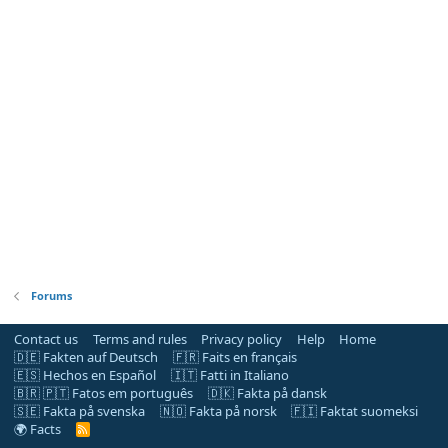
Forums
Contact us
Terms and rules
Privacy policy
Help
Home
🇩🇪 Fakten auf Deutsch
🇫🇷 Faits en français
🇪🇸 Hechos en Español
🇮🇹 Fatti in Italiano
🇧🇷 🇵🇹 Fatos em português
🇩🇰 Fakta på dansk
🇸🇪 Fakta på svenska
🇳🇴 Fakta på norsk
🇫🇮 Faktat suomeksi
🌍 Facts
R
S