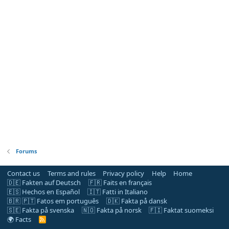
Forums
Contact us
Terms and rules
Privacy policy
Help
Home
🇩🇪 Fakten auf Deutsch
🇫🇷 Faits en français
🇪🇸 Hechos en Español
🇮🇹 Fatti in Italiano
🇧🇷 🇵🇹 Fatos em português
🇩🇰 Fakta på dansk
🇸🇪 Fakta på svenska
🇳🇴 Fakta på norsk
🇫🇮 Faktat suomeksi
🌍 Facts
R
S