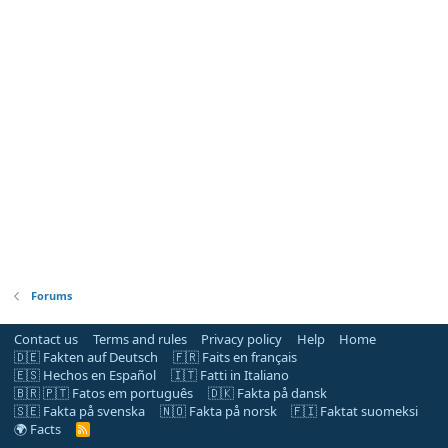
Forums
Contact us
Terms and rules
Privacy policy
Help
Home
🇩🇪 Fakten auf Deutsch
🇫🇷 Faits en français
🇪🇸 Hechos en Español
🇮🇹 Fatti in Italiano
🇧🇷 🇵🇹 Fatos em português
🇩🇰 Fakta på dansk
🇸🇪 Fakta på svenska
🇳🇴 Fakta på norsk
🇫🇮 Faktat suomeksi
🌍 Facts
R
S