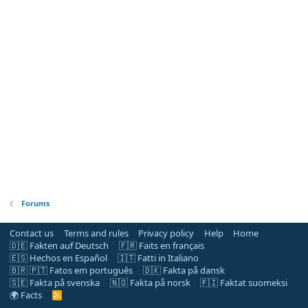
Forums
Contact us
Terms and rules
Privacy policy
Help
Home
🇩🇪 Fakten auf Deutsch
🇫🇷 Faits en français
🇪🇸 Hechos en Español
🇮🇹 Fatti in Italiano
🇧🇷 🇵🇹 Fatos em português
🇩🇰 Fakta på dansk
🇸🇪 Fakta på svenska
🇳🇴 Fakta på norsk
🇫🇮 Faktat suomeksi
🌍 Facts
R
S