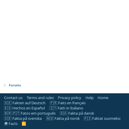
Forums
Contact us
Terms and rules
Privacy policy
Help
Home
🇩🇪 Fakten auf Deutsch
🇫🇷 Faits en français
🇪🇸 Hechos en Español
🇮🇹 Fatti in Italiano
🇧🇷 🇵🇹 Fatos em português
🇩🇰 Fakta på dansk
🇸🇪 Fakta på svenska
🇳🇴 Fakta på norsk
🇫🇮 Faktat suomeksi
🌍 Facts
R
S