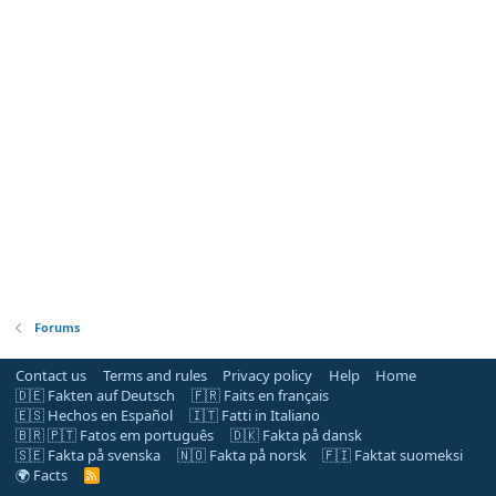
Forums
Contact us
Terms and rules
Privacy policy
Help
Home
🇩🇪 Fakten auf Deutsch
🇫🇷 Faits en français
🇪🇸 Hechos en Español
🇮🇹 Fatti in Italiano
🇧🇷 🇵🇹 Fatos em português
🇩🇰 Fakta på dansk
🇸🇪 Fakta på svenska
🇳🇴 Fakta på norsk
🇫🇮 Faktat suomeksi
🌍 Facts
R
S