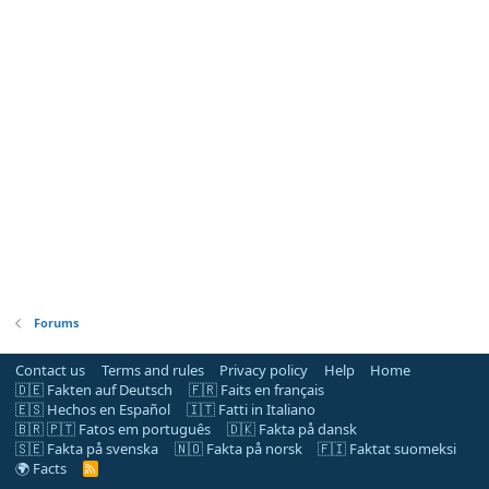
Forums
Contact us
Terms and rules
Privacy policy
Help
Home
🇩🇪 Fakten auf Deutsch
🇫🇷 Faits en français
🇪🇸 Hechos en Español
🇮🇹 Fatti in Italiano
🇧🇷 🇵🇹 Fatos em português
🇩🇰 Fakta på dansk
🇸🇪 Fakta på svenska
🇳🇴 Fakta på norsk
🇫🇮 Faktat suomeksi
🌍 Facts
R
S