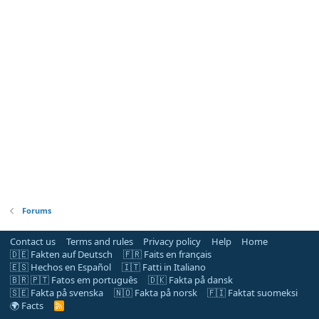
Forums
Contact us
Terms and rules
Privacy policy
Help
Home
🇩🇪 Fakten auf Deutsch
🇫🇷 Faits en français
🇪🇸 Hechos en Español
🇮🇹 Fatti in Italiano
🇧🇷 🇵🇹 Fatos em português
🇩🇰 Fakta på dansk
🇸🇪 Fakta på svenska
🇳🇴 Fakta på norsk
🇫🇮 Faktat suomeksi
🌍 Facts
R
S