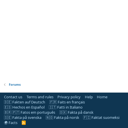
Forums
Contact us
Terms and rules
Privacy policy
Help
Home
🇩🇪 Fakten auf Deutsch
🇫🇷 Faits en français
🇪🇸 Hechos en Español
🇮🇹 Fatti in Italiano
🇧🇷 🇵🇹 Fatos em português
🇩🇰 Fakta på dansk
🇸🇪 Fakta på svenska
🇳🇴 Fakta på norsk
🇫🇮 Faktat suomeksi
🌍 Facts
R
S