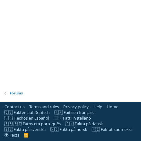
Forums
Contact us
Terms and rules
Privacy policy
Help
Home
🇩🇪 Fakten auf Deutsch
🇫🇷 Faits en français
🇪🇸 Hechos en Español
🇮🇹 Fatti in Italiano
🇧🇷 🇵🇹 Fatos em português
🇩🇰 Fakta på dansk
🇸🇪 Fakta på svenska
🇳🇴 Fakta på norsk
🇫🇮 Faktat suomeksi
🌍 Facts
R
S