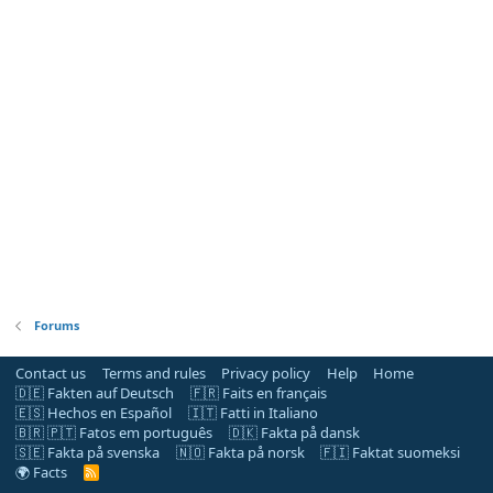
Forums
Contact us
Terms and rules
Privacy policy
Help
Home
🇩🇪 Fakten auf Deutsch
🇫🇷 Faits en français
🇪🇸 Hechos en Español
🇮🇹 Fatti in Italiano
🇧🇷 🇵🇹 Fatos em português
🇩🇰 Fakta på dansk
🇸🇪 Fakta på svenska
🇳🇴 Fakta på norsk
🇫🇮 Faktat suomeksi
🌍 Facts
R
S