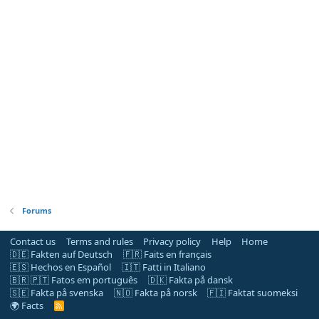
Forums
Contact us
Terms and rules
Privacy policy
Help
Home
🇩🇪 Fakten auf Deutsch
🇫🇷 Faits en français
🇪🇸 Hechos en Español
🇮🇹 Fatti in Italiano
🇧🇷 🇵🇹 Fatos em português
🇩🇰 Fakta på dansk
🇸🇪 Fakta på svenska
🇳🇴 Fakta på norsk
🇫🇮 Faktat suomeksi
🌍 Facts
R
S