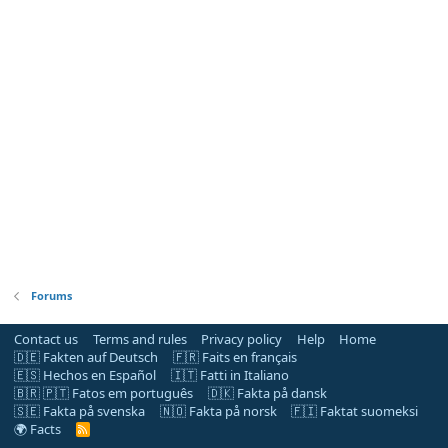
Forums
Contact us
Terms and rules
Privacy policy
Help
Home
🇩🇪 Fakten auf Deutsch
🇫🇷 Faits en français
🇪🇸 Hechos en Español
🇮🇹 Fatti in Italiano
🇧🇷 🇵🇹 Fatos em português
🇩🇰 Fakta på dansk
🇸🇪 Fakta på svenska
🇳🇴 Fakta på norsk
🇫🇮 Faktat suomeksi
🌍 Facts
R
S