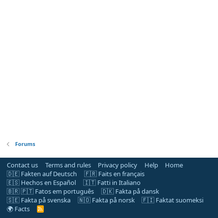
Forums
Contact us
Terms and rules
Privacy policy
Help
Home
🇩🇪 Fakten auf Deutsch
🇫🇷 Faits en français
🇪🇸 Hechos en Español
🇮🇹 Fatti in Italiano
🇧🇷 🇵🇹 Fatos em português
🇩🇰 Fakta på dansk
🇸🇪 Fakta på svenska
🇳🇴 Fakta på norsk
🇫🇮 Faktat suomeksi
🌍 Facts
R
S