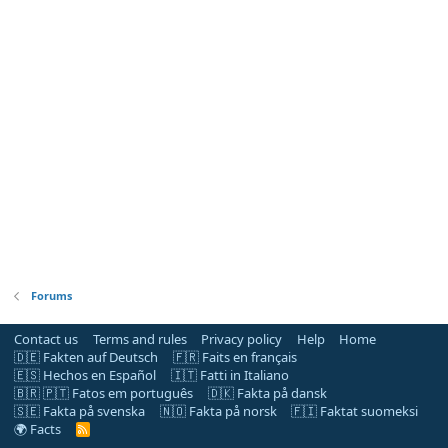
Forums
Contact us
Terms and rules
Privacy policy
Help
Home
🇩🇪 Fakten auf Deutsch
🇫🇷 Faits en français
🇪🇸 Hechos en Español
🇮🇹 Fatti in Italiano
🇧🇷 🇵🇹 Fatos em português
🇩🇰 Fakta på dansk
🇸🇪 Fakta på svenska
🇳🇴 Fakta på norsk
🇫🇮 Faktat suomeksi
🌍 Facts
R
S