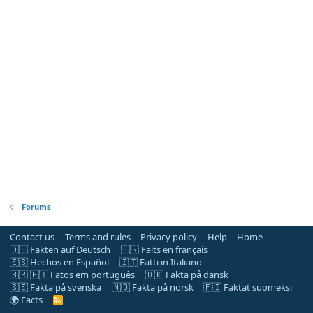
Forums
Contact us
Terms and rules
Privacy policy
Help
Home
🇩🇪 Fakten auf Deutsch
🇫🇷 Faits en français
🇪🇸 Hechos en Español
🇮🇹 Fatti in Italiano
🇧🇷 🇵🇹 Fatos em português
🇩🇰 Fakta på dansk
🇸🇪 Fakta på svenska
🇳🇴 Fakta på norsk
🇫🇮 Faktat suomeksi
🌍 Facts
R
S