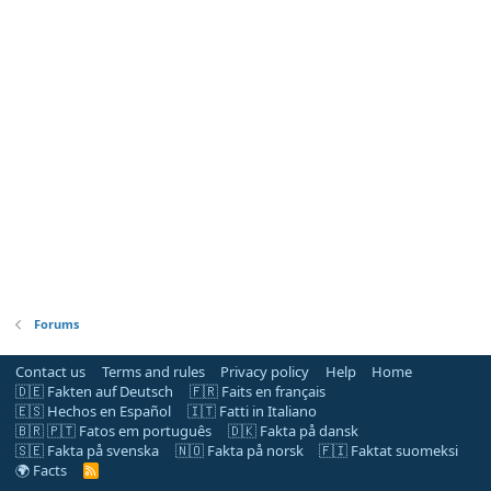
Forums
Contact us
Terms and rules
Privacy policy
Help
Home
🇩🇪 Fakten auf Deutsch
🇫🇷 Faits en français
🇪🇸 Hechos en Español
🇮🇹 Fatti in Italiano
🇧🇷 🇵🇹 Fatos em português
🇩🇰 Fakta på dansk
🇸🇪 Fakta på svenska
🇳🇴 Fakta på norsk
🇫🇮 Faktat suomeksi
🌍 Facts
R
S