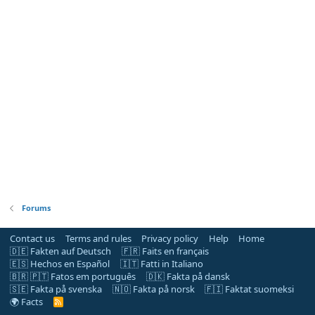
Forums
Contact us
Terms and rules
Privacy policy
Help
Home
🇩🇪 Fakten auf Deutsch
🇫🇷 Faits en français
🇪🇸 Hechos en Español
🇮🇹 Fatti in Italiano
🇧🇷 🇵🇹 Fatos em português
🇩🇰 Fakta på dansk
🇸🇪 Fakta på svenska
🇳🇴 Fakta på norsk
🇫🇮 Faktat suomeksi
🌍 Facts
R
S