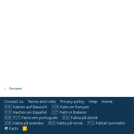
Forums
Contact us
Terms and rules
Privacy policy
Help
Home
🇩🇪 Fakten auf Deutsch
🇫🇷 Faits en français
🇪🇸 Hechos en Español
🇮🇹 Fatti in Italiano
🇧🇷 🇵🇹 Fatos em português
🇩🇰 Fakta på dansk
🇸🇪 Fakta på svenska
🇳🇴 Fakta på norsk
🇫🇮 Faktat suomeksi
🌍 Facts
R
S