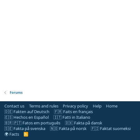
Forums
Contact us
Terms and rules
Privacy policy
Help
Home
🇩🇪 Fakten auf Deutsch
🇫🇷 Faits en français
🇪🇸 Hechos en Español
🇮🇹 Fatti in Italiano
🇧🇷 🇵🇹 Fatos em português
🇩🇰 Fakta på dansk
🇸🇪 Fakta på svenska
🇳🇴 Fakta på norsk
🇫🇮 Faktat suomeksi
🌍 Facts
R
S