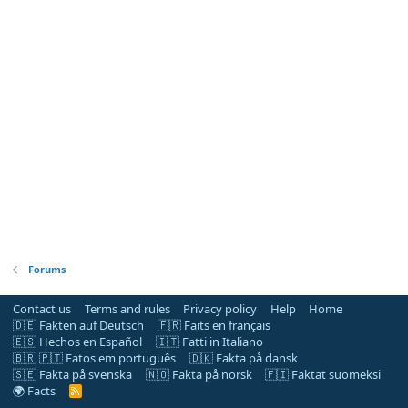
Forums
Contact us
Terms and rules
Privacy policy
Help
Home
🇩🇪 Fakten auf Deutsch
🇫🇷 Faits en français
🇪🇸 Hechos en Español
🇮🇹 Fatti in Italiano
🇧🇷 🇵🇹 Fatos em português
🇩🇰 Fakta på dansk
🇸🇪 Fakta på svenska
🇳🇴 Fakta på norsk
🇫🇮 Faktat suomeksi
🌍 Facts
R
S