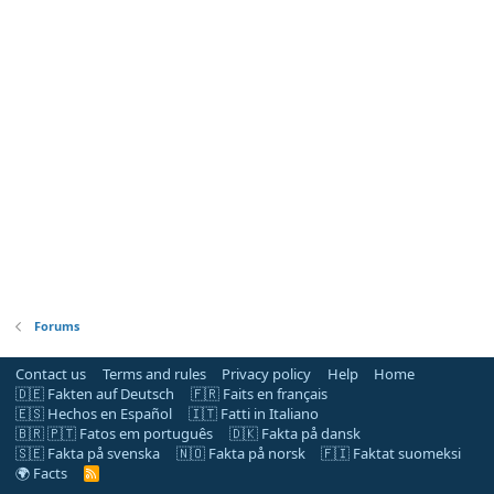
Forums
Contact us
Terms and rules
Privacy policy
Help
Home
🇩🇪 Fakten auf Deutsch
🇫🇷 Faits en français
🇪🇸 Hechos en Español
🇮🇹 Fatti in Italiano
🇧🇷 🇵🇹 Fatos em português
🇩🇰 Fakta på dansk
🇸🇪 Fakta på svenska
🇳🇴 Fakta på norsk
🇫🇮 Faktat suomeksi
🌍 Facts
R
S