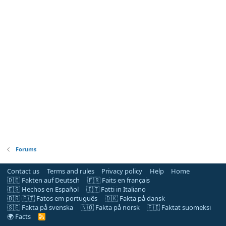
Forums
Contact us
Terms and rules
Privacy policy
Help
Home
🇩🇪 Fakten auf Deutsch
🇫🇷 Faits en français
🇪🇸 Hechos en Español
🇮🇹 Fatti in Italiano
🇧🇷 🇵🇹 Fatos em português
🇩🇰 Fakta på dansk
🇸🇪 Fakta på svenska
🇳🇴 Fakta på norsk
🇫🇮 Faktat suomeksi
🌍 Facts
R
S