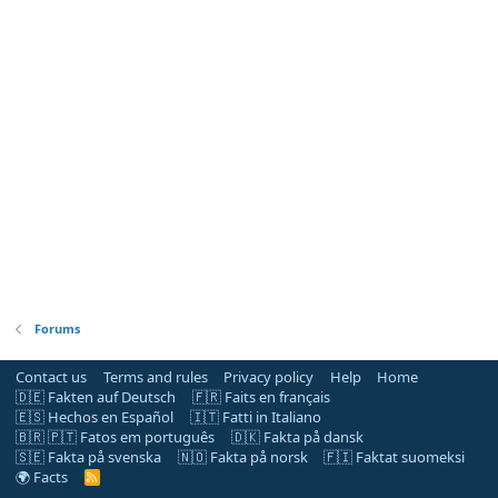
Forums
Contact us
Terms and rules
Privacy policy
Help
Home
🇩🇪 Fakten auf Deutsch
🇫🇷 Faits en français
🇪🇸 Hechos en Español
🇮🇹 Fatti in Italiano
🇧🇷 🇵🇹 Fatos em português
🇩🇰 Fakta på dansk
🇸🇪 Fakta på svenska
🇳🇴 Fakta på norsk
🇫🇮 Faktat suomeksi
🌍 Facts
R
S